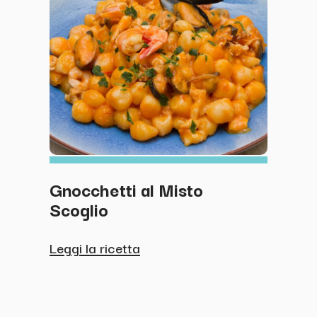
Gnocchetti al Misto
Meda
Scoglio
Salm
di P
Zuc
Leggi la ricetta
Leggi 