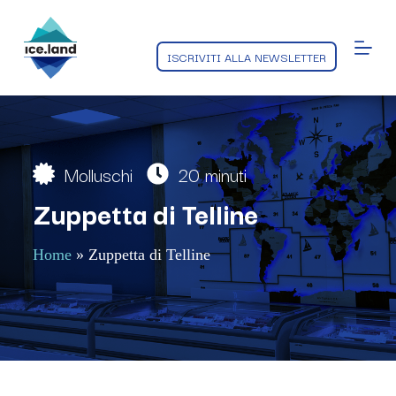
S
a
l
ISCRIVITI ALLA NEWSLETTER
t
a
a
l
c
o
n
Molluschi
20 minuti
t
e
Zuppetta di Telline
n
u
t
Home
»
Zuppetta di Telline
o