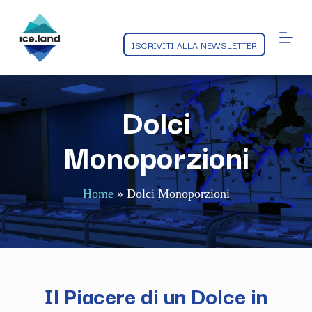
S
a
l
ISCRIVITI ALLA NEWSLETTER
t
a
a
l
c
Dolci
o
n
Monoporzioni
t
e
n
u
t
Home
»
Dolci Monoporzioni
o
Il Piacere di un Dolce in