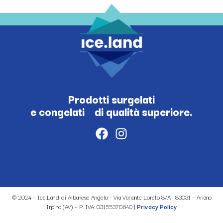
Prodotti surgelati
e congelati di qualità superiore.
© 2024 – Ice.Land di Albanese Angela – Via Variante Loreto 8/A | 83031 – Ariano
Irpino (AV) – P. IVA: 03155370640 |
Privacy Policy