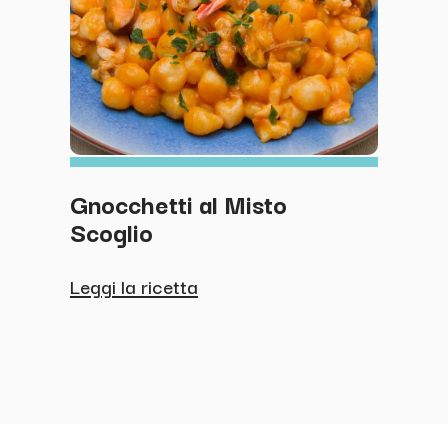
Gnocchetti al Misto
Meda
Scoglio
Salm
di P
Zuc
Leggi la ricetta
Leggi 