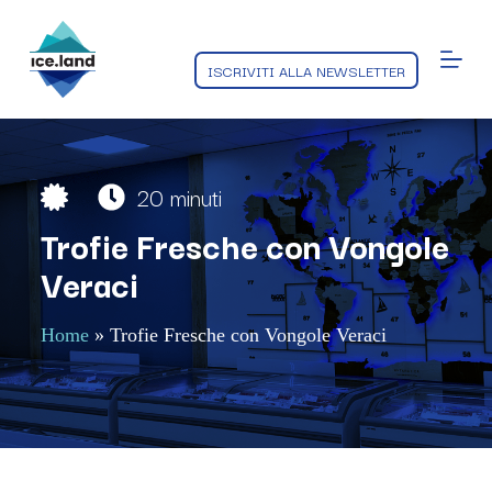
S
a
l
ISCRIVITI ALLA NEWSLETTER
t
a
a
l
c
o
20 minuti
n
t
Trofie Fresche con Vongole
e
n
Veraci
u
t
o
Home
»
Trofie Fresche con Vongole Veraci